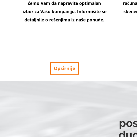
ćemo Vam da napravite optimalan
računa
izbor za Vašu kompaniju. Informišite se
skener
detaljnije o rešenjima iz naše ponude.
Opširnije
pos
dug