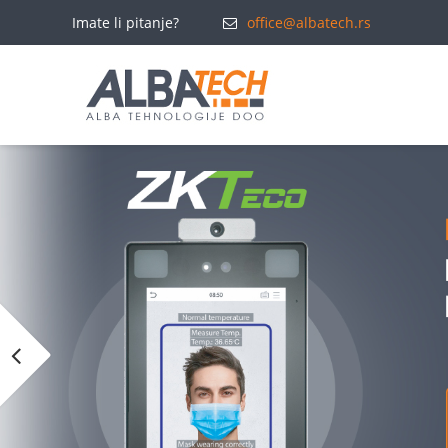
Imate li pitanje?
office@albatech.rs