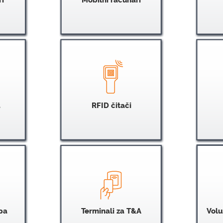
a
RFID čitači
pa
Terminali za T&A
Volu