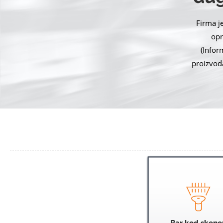
Firma j
opr
(Infor
proizvoda
Bar kod skene