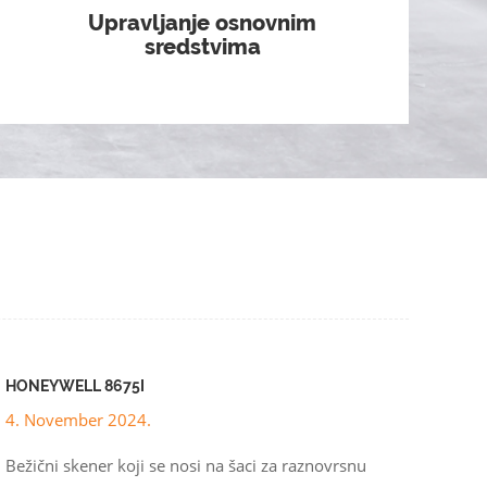
Upravljanje osnovnim
sredstvima
HONEYWELL 8675I
4. November 2024.
Bežični skener koji se nosi na šaci za raznovrsnu