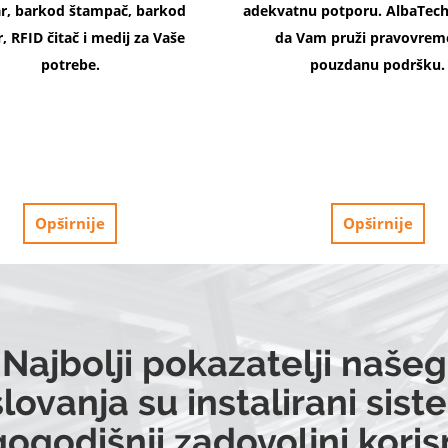
r, barkod štampač, barkod
adekvatnu potporu. AlbaTech 
, RFID čitač i medij za Vaše
da Vam pruži pravovrem
potrebe.
pouzdanu podršku.
Opširnije
Opširnije
Najbolji pokazatelji našeg
lovanja su instalirani siste
ogodišnji zadovoljni korisn