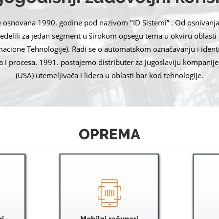
e osnovana 1990. godine pod nazivom ’’ID Sistemi” . Od osnivanj
edelili za jedan segment u širokom opsegu tema u okviru oblasti 
macione Tehnologije). Radi se o automatskom označavanju i identif
 i procesa. 1991. postajemo distributer za Jugoslaviju kompanij
(USA) utemeljivača i lidera u oblasti bar kod tehnologije.
OPREMA
ri
Mobilni računari