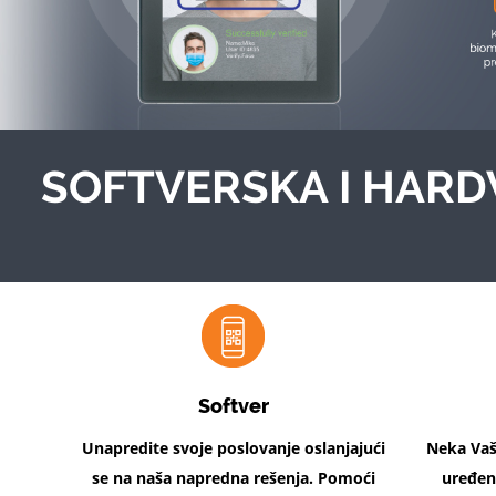
SOFTVERSKA I HARD
Softver
Unapredite svoje poslovanje oslanjajući
Neka Vaš
se na naša napredna rešenja. Pomoći
uređen