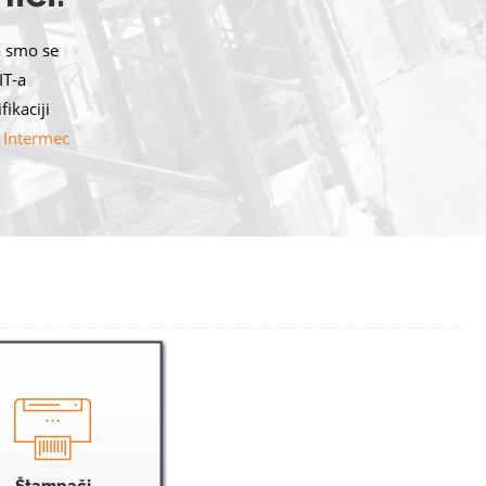
a smo se
IT-a
ikaciji
e
Intermec
Štampači