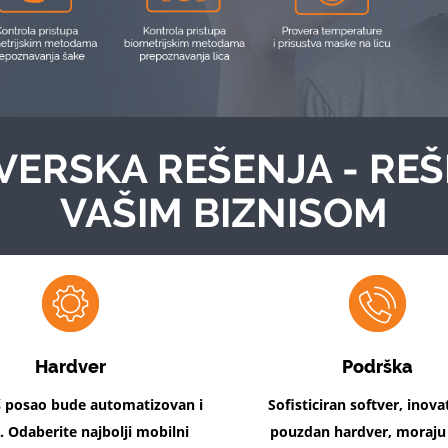
VERSKA REŠENJA
- REŠ
VAŠIM BIZNISOM
Hardver
Podrška
 posao bude automatizovan i
Sofisticiran softver, inova
. Odaberite najbolji mobilni
pouzdan hardver, moraju