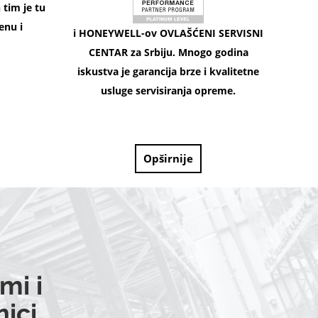
tim je tu
enu i
i HONEYWELL-ov OVLAŠĆENI SERVISNI
CENTAR za Srbiju. Mnogo godina
iskustva je garancija brze i kvalitetne
usluge servisiranja opreme.
Opširnije
mi i
ici.