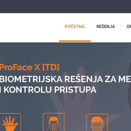
POČETNA
REŠENJA
O